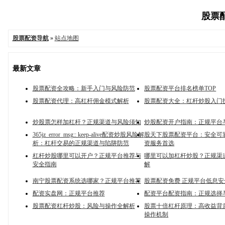
股票配
股票配资导航
»
站点地图
最新文章
股票配资全攻略：新手入门与风险防范
股票配资平台排名榜单TOP
股票配资代理：高杠杆佣金模式解析
股票配资大全：杠杆炒股入门
炒股票怎样加杠杆？正规渠道与风险须知
炒股配资开户指南：正规平台
365jz_error_msg:: keep-alive配资炒股风险解
股天下股票配资平台：安全可
析：杠杆交易的正规渠道与陷阱防范
资服务首选
杠杆炒股哪里可以开户？正规平台推荐与
哪里可以加杠杆炒股？正规渠
安全指南
解
南宁股票配资系统选哪家？正规平台推荐
股票配资免费 正规平台低息安
配资实盘网：正规平台推荐
配资平台配资指南：正规选择
股票配资杠杆炒股：风险与操作全解析
股票十倍杠杆原理：高收益背
操作机制