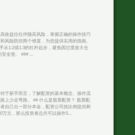
，高收益往往伴随高风险，掌握正确的操作技巧
巧和风险防控两个维度，为您提供实用的指南。
新手从1:2或1:3的杠杆起步，避免因过度放大仓
。 ### ...
。对于新手而言，了解配资的基本概念、操作流
上少走弯路。 ## 什么是股票配资？ 股票配
资者自己出一部分本金，配资公司按比例提供剩
万元，那么投资者总共可以操作5...