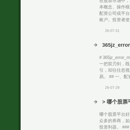
在股票市场中，
本概念、操作模
配资公司或平台
账户。投资者使
26-07-31
365jz_e
# 365jz_e
一把双刃剑，既
引，却往往忽视
易。 ## 一、
26-07-29
> 哪个股
哪个股票平台好
众多的券商，如
投资利器。 ##