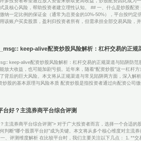
许多投资者希望通过放大资金来获取更高收益，炒股配资因此成为
式及核心风险，帮助投资者建立理性认知。 ## 一、什么是炒股配
缴纳一定比例的保证金（通常为总资金的10%-50%），平台按约定倍
用该账户买卖股票，盈利归投资者所有，但需承担全部交易风险，并支付
rror_msg:: keep-alive配资炒股风险解析：杠杆交易
rror_msg:: keep-alive配资炒股风险解析：杠杆交易的正规渠道
能放大收益，也可能加剧亏损。近年来，随着“配资炒股”这一杠杆
了背后的巨大风险。本文将从正规渠道与常见陷阱两方面，深入解
配资炒股的基本原理与风险本质 配资炒股是指投资者通过向配资公司缴纳
票平台好？主流券商平台综合评测
？主流券商平台综合评测"> 对于广大投资者而言，选择一个合适的
何判断“哪个股票平台好”成为关键。本文将从多个核心维度对主流
# 一、评测维度解析 在比较平台时，我们主要关注以下几点： 1. *