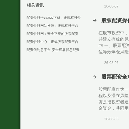
炒股公司哪家好？
相关资讯
26-08-07
配资炒股平台app下载，正规杠杆炒
股票配资操
股软件推荐
配资炒股网站推荐：正规杠杆平台
在股市投资中，
排名与安全开户指南
配资炒股网：安全正规的股票配资
并建立有效的风
平台推荐与指南
配资炒股中心：正规股票配资平台
## 一、股票配
推荐与安全指南
配资低利息平台-安全可靠低息配资
位导致爆仓风险。
首选
26-08-06
股票配资全
股票配资作为一
程以及潜在风险
资是指投资者通
余资金，共同用
26-08-05