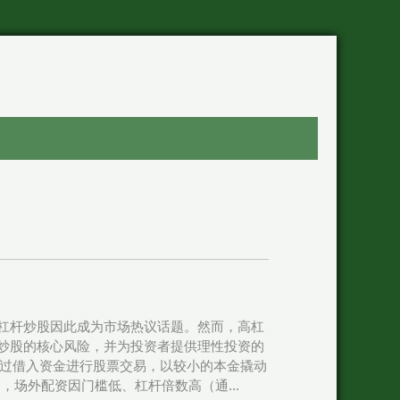
高杠杆炒股因此成为市场热议话题。然而，高杠
杆炒股的核心风险，并为投资者提供理性投资的
者通过借入资金进行股票交易，以较小的本金撬动
场外配资因门槛低、杠杆倍数高（通...