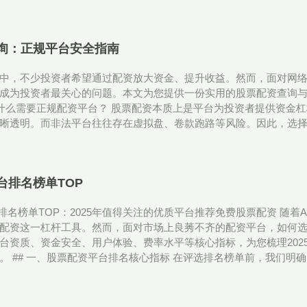
询：正规平台安全指南
中，不少投资者希望通过配资放大资金、提升收益。然而，面对网
成为投资者最关心的问题。本文为您提供一份实用的股票配资查询
、为什么需要正规配资平台？ 股票配资本质上是平台为投资者提供资
晰透明。而非法平台往往存在虚拟盘、卷款跑路等风险。因此，选择正规
台排名榜单TOP
台排名榜单TOP：2025年值得关注的优质平台推荐免费股票配资 随
配资这一杠杆工具。然而，面对市场上良莠不齐的配资平台，如何
台资质、资金安全、用户体验、费率水平等核心指标，为您梳理2025年
 ## 一、股票配资平台排名核心指标 在评选排名榜单前，我们明确了以