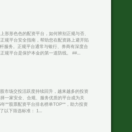
络上形形色色的配资平台，如何辨别正规与否、
与正规平台安全指南，帮助您在配资路上避开陷
金杠杆服务。正规平台通常与银行、券商有深度合
平台是保护本金的第一道防线。 ##...
着A股市场交投活跃度持续回升，越来越多的投资
选择一家安全、合规、服务优质的平台成为关
**股票配资平台排名榜单TOP**，助力投资
下筛选标准： 1...