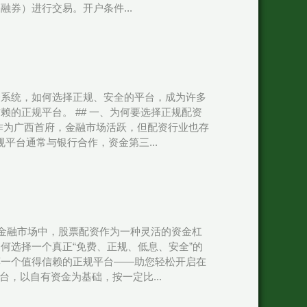
券）进行交易。开户条件...
资系统，如何选择正规、安全的平台，成为许多
的正规平台。 ## 一、为何要选择正规配资
作为广西首府，金融市场活跃，但配资行业也存
规平台通常与银行合作，资金第三...
的金融市场中，股票配资作为一种灵活的资金杠
何选择一个真正“免费、正规、低息、安全”的
荐一个值得信赖的正规平台——助您轻松开启在
台，以自有资金为基础，按一定比...