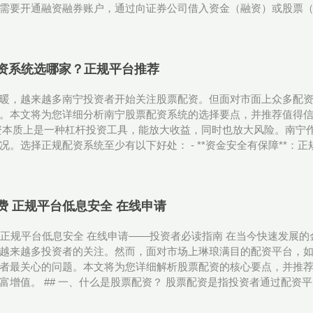
需要开通融资融券账户，通过向证券公司借入资金（融资）或股票（融
资系统选哪家？正规平台推荐
暖，越来越多南宁投资者开始关注股票配资。但面对市面上众多配
。本文将为您详细分析南宁股票配资系统的选择要点，并推荐值得信赖
资本质上是一种杠杆投资工具，能放大收益，同时也放大风险。南宁
况。选择正规配资系统至少有以下好处： - **资金安全有保障**：正
费 正规平台低息安全 在线申请
费 正规平台低息安全 在线申请——投资者必读指南 在当今快速发展
越来越多投资者的关注。然而，面对市场上琳琅满目的配资平台，如
者最关心的问题。本文将为您详细解析股票配资的核心要点，并推
富增值。 ## 一、什么是股票配资？ 股票配资是指投资者通过配资平