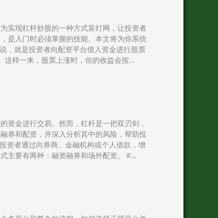
作为实现杠杆炒股的一种方式富灯网，让投资者
杆，是入门时必须掌握的技能。本文将为你系统
单来说，就是投资者向配资平台借入资金进行股票
这样一来，股票上涨时，你的收益会按...
大的资金进行交易。然而，杠杆是一把双刃剑，
资融券和配资，并深入分析其中的风险，帮助投
股。投资者通过向券商、金融机构或个人借款，增
要有两种：融资融券和场外配资。 #...