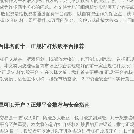
配资作为一种放大资金的方式，受到不少投资者的关注。然而，面
成为许多新手关心的问题。本文将为您详细解析炒股配资开户的要点，
炒股配资是指投资者通过配资平台借款，以自有资金作为保证金，获
选择1:4的杠杆，即可操作50万元的资金。这种方式能放大收益，但同时
台排名前十，正规杠杆炒股平台推荐
杠杆交易是一把双刃剑，既能放大收益，也可能加剧风险。选择正
。本文将为您梳理当前市场上综合表现较好的前十家正规杠杆炒股平台
义“正规”杠杆炒股平台？ 在选择之前，我们首先要明确“正规”平台的核心
资质，运营主体明确，接受市场监管。 2. **资金安全**：实行第三方
里可以开户？正规平台推荐与安全指南
交易是一把“双刃剑”，既能放大收益，也可能加剧风险。对于想要
平台至关重要。本文将为您详细介绍杠杆炒股的开户渠道，推荐正规平
渠道 目前，投资者可以通过以下几种渠道进行杠杆炒股开户： 1. *